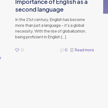
Importance of English as a
second language
In the 21st century, English has become
more than just a language – it’s a global
necessity. With the rise of globalization,
being proficient in English
[…]
0
0
Read more
e