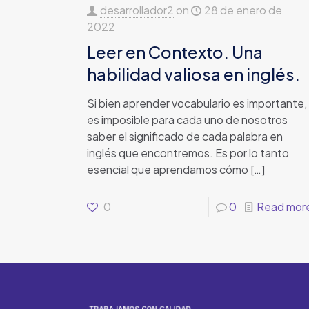
desarrollador2
on
28 de enero de
2022
Leer en Contexto. Una
habilidad valiosa en inglés.
Si bien aprender vocabulario es importante,
es imposible para cada uno de nosotros
saber el significado de cada palabra en
inglés que encontremos. Es por lo tanto
esencial que aprendamos cómo
[…]
0
0
Read mor