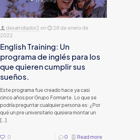
desarrollador2
on
28 de enero de
2022
English Training: Un
programa de inglés para los
que quieren cumplir sus
sueños.
Este programa fue creado hace ya casi
cinco años por Grupo Formarte. Lo que se
podría preguntar cualquier persona es: ¿Por
qué un pre universitario quisiera montar un
[…]
0
0
Read more