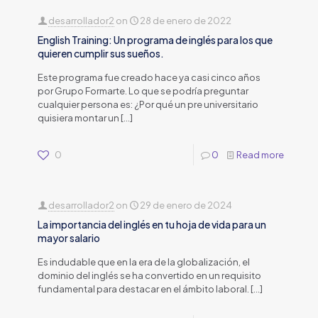
desarrollador2
on
28 de enero de 2022
English Training: Un programa de inglés para los que
quieren cumplir sus sueños.
Este programa fue creado hace ya casi cinco años
por Grupo Formarte. Lo que se podría preguntar
cualquier persona es: ¿Por qué un pre universitario
quisiera montar un
[…]
0
0
Read more
desarrollador2
on
29 de enero de 2024
La importancia del inglés en tu hoja de vida para un
mayor salario
Es indudable que en la era de la globalización, el
dominio del inglés se ha convertido en un requisito
fundamental para destacar en el ámbito laboral.
[…]