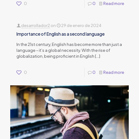
0
0
Read more
desarrollador2
on
29 de enero de 2024
Importance of English as a second language
In the 21st century, English has become more than just a
language – it’s a global necessity. With the rise of
globalization, being proficient in English
[…]
0
0
Read more